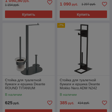
1 050,50
руб.
1 090
1 207 руб.
руб.
1 154 руб.
Купить
Купить
-7%
Стойка для туалетной
Стойка для туалетной
бумаги и ершика Deante
бумаги и ершика Deante
ROUND TITANIUM
Mokko Nero ADM N242
ADR_D732
В наличии
В наличии
625
385
414 руб.
руб.
руб.