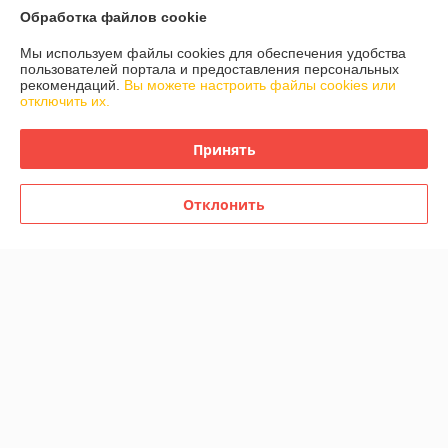
Обработка файлов cookie
Контакты
Мы используем файлы cookies для обеспечения удобства
пользователей портала и предоставления персональных
Доставка и оплата
рекомендаций.
Вы можете настроить файлы cookies или
отключить их.
График работы
Принять
Полная версия сайта
Отклонить
Политика обработки cookies
Сайт создан на платформе Deal.by
Информация для покупателя
Юридическое лицо:
Общество с ограниченной ответственностью
«АкваОптима»
220040, г. Минск, пер. Можайского 3-й, д. 11, пом. 100
Регистрационный номер ЕГР: 193928608