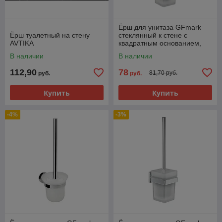
Ёрш для унитаза GFmark
Ёрш туалетный на стену
стеклянный к стене с
AVTIKA
квадратным основанием,
цвет золото матовое 93162
В наличии
В наличии
112,90
78
81,70 руб.
руб.
руб.
Купить
Купить
-4%
-3%