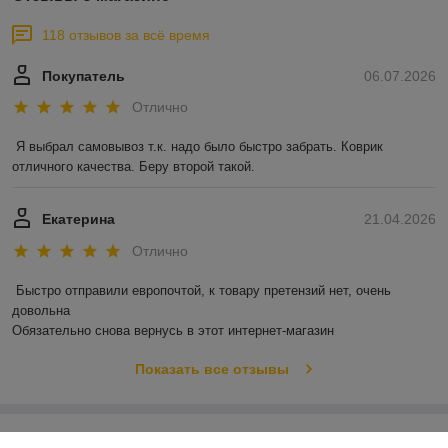
118 отзывов за всё время
Покупатель
06.07.2026
Отлично
Я выбрал самовывоз т.к. надо было быстро забрать. Коврик 
отличного качества. Беру второй такой.
Екатерина
21.04.2026
Отлично
Быстро отправили европочтой, к товару претензий нет, очень 
довольна 

Обязательно снова вернусь в этот интернет-магазин
Показать все отзывы
О нас