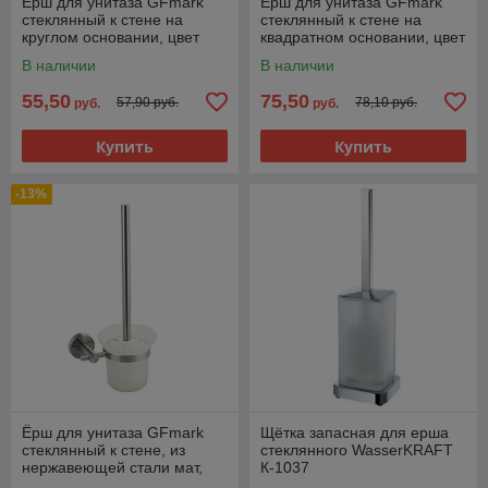
Ёрш для унитаза GFmark
Ёрш для унитаза GFmark
стеклянный к стене на
стеклянный к стене на
круглом основании, цвет
квадратном основании, цвет
ХРОМ 79162
ХРОМ 84162
В наличии
В наличии
55,50
75,50
57,90 руб.
78,10 руб.
руб.
руб.
Купить
Купить
-13%
Ёрш для унитаза GFmark
Щётка запасная для ерша
стеклянный к стене, из
стеклянного WasserKRAFT
нержавеющей стали мат,
К-1037
80162