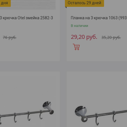
 дня
Осталось 29 дней
3 крючка Otel змейка 2582-3
Планка на 3 крючка 1063 (993
В наличии
29,20
руб.
76
руб.
35,20
руб.