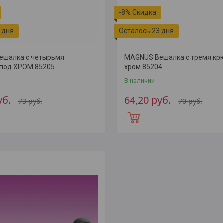
-8%
 дня
Осталось 23 дня
ешалка с четырьмя
MAGNUS Вешалка с тремя кр
под ХРОМ 85205
хром 85204
В наличии
уб.
64,20
руб.
73
руб.
70
руб.