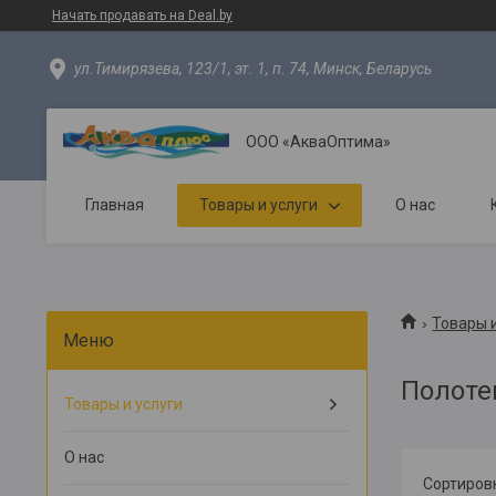
Начать продавать на Deal.by
ул.Тимирязева, 123/1, эт. 1, п. 74, Минск, Беларусь
ООО «АкваОптима»
Главная
Товары и услуги
О нас
Товары и
Полоте
Товары и услуги
О нас