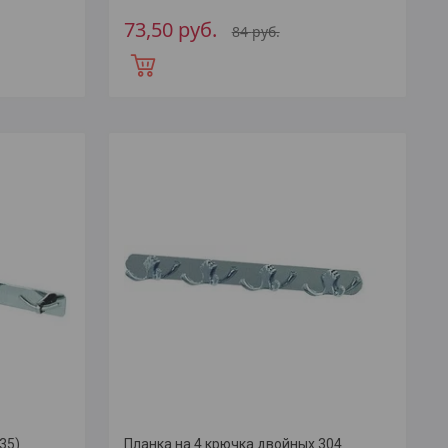
73,50
руб.
84
руб.
35)
Планка на 4 крючка двойных 304