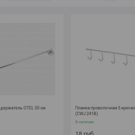
держатель OTEL 50 см
Планка проволочная 5 крючк
(CWJ 241B)
В наличии
18
руб.