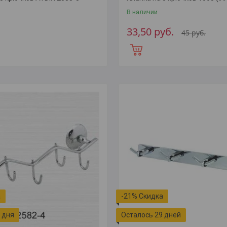
В наличии
33,50
руб.
45
руб.
-21%
 дня
Осталось 29 дней