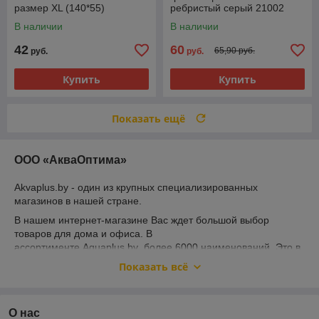
размер XL (140*55)
ребристый серый 21002
В наличии
В наличии
42
60
65,90 руб.
руб.
руб.
Купить
Купить
Показать ещё
ООО «АкваОптима»
Akvaplus.by - один из крупных специализированных
магазинов в нашей стране.
В нашем интернет-магазине Вас ждет большой выбор
товаров для дома и офиса. В
ассортименте Aquaplus.by более 6000 наименований. Это в
основном, хозяйственные товары. Если Вам понадобилась
Показать всё
гладильная доска, сушилка для белья, лестница либо
стремянка, то Вам непременно к нам!
Вы затеяли ремонт? Приглашаем! Заходите к нам. Наши
О нас