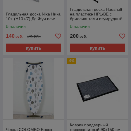
Гладильная доска Haushalt
Гладильная доска Nika Ника
на пластике HP1/BE с
10+ (Н10+/7) Де Жуи new
бриллиантами изумрудный
хлопок
В наличии
В наличии
140
200
145 руб.
руб.
руб.
Купить
Купить
-9%
Коврик придверный
Чехол COLOMBO Боско
грязезащитный 90х150 см