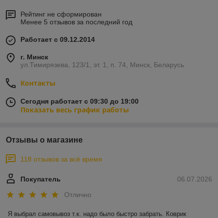
консультанты предложат Вам стильные и современные
аксессуары для ванной комнаты и кухни, которые помогут
Рейтинг не сформирован
создать атмосферу комфорта и уюта в Вашем доме.
Менее 5 отзывов за последний год
В Aquaplus.by Вы можете рассчитывать на
профессиональную консультацию по интересующим Вас
Работает с 09.12.2014
товарам.
г. Минск
ул.Тимирязева, 123/1, эт. 1, п. 74, Минск, Беларусь
Контакты
Сегодня работает с 09:30 до 19:00
Показать весь график работы
Отзывы о магазине
118 отзывов за всё время
Покупатель
06.07.2026
Отлично
Я выбрал самовывоз т.к. надо было быстро забрать. Коврик 