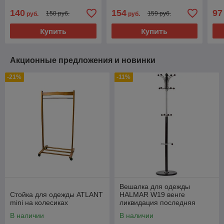
хро
140
154
97
150 руб.
159 руб.
руб.
руб.
Купить
Купить
Акционные предложения и новинки
-21%
-11%
Вешалка для одежды
Стойка для одежды ATLANT
HALMAR W19 венге
mini на колесиках
ликвидация последняя
В наличии
В наличии