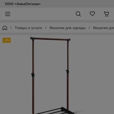
ООО «АкваОптима»
Товары и услуги
Вешалки для одежды
Вешалки дл
-3%