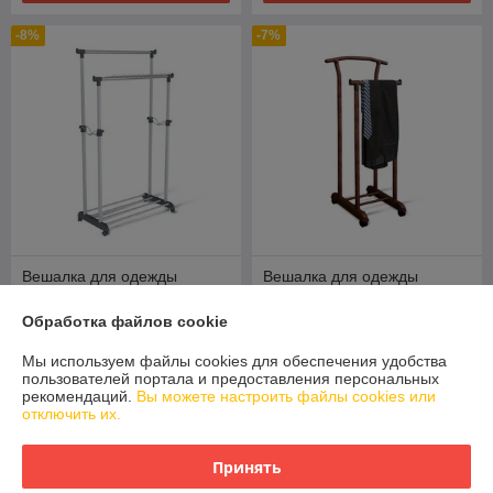
-8%
-7%
Вешалка для одежды
Вешалка для одежды
Sheffilton SHT-WR5 темно-
Sheffilton SHT-SUR5 темный
серый/светло-серый/хром
орех/коричневый
Обработка файлов cookie
лак арт.897492
В наличии
В наличии
Мы используем файлы cookies для обеспечения удобства
174
140
190 руб.
150 руб.
пользователей портала и предоставления персональных
руб.
руб.
рекомендаций.
Вы можете настроить файлы cookies или
отключить их.
Купить
Купить
Принять
-4%
-3%