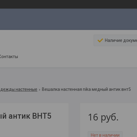
Наличие докум
Контакты
одежды настенные
Вешалка настенная nika медный антик внт5
16
руб.
ый антик ВНТ5
Нет в наличии