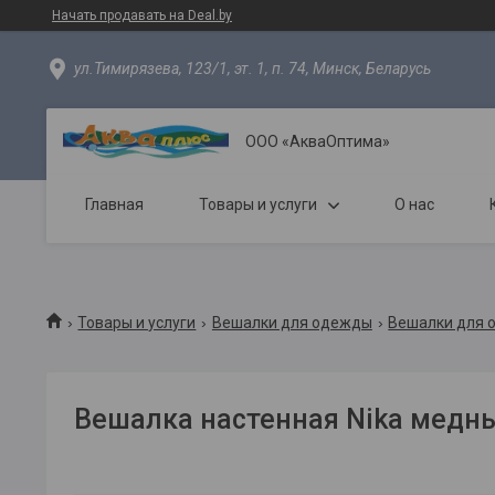
Начать продавать на Deal.by
ул.Тимирязева, 123/1, эт. 1, п. 74, Минск, Беларусь
ООО «АкваОптима»
Главная
Товары и услуги
О нас
Товары и услуги
Вешалки для одежды
Вешалки для 
Вешалка настенная Nika медн