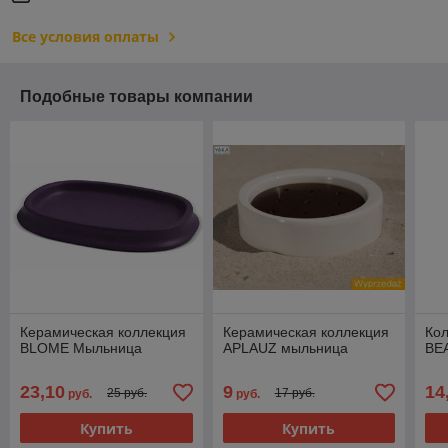
Все условия оплаты
Подобные товары компании
Керамическая коллекция
Керамическая коллекция
Кол
BLOME Мыльница
APLAUZ мыльница
BE
23,10
9
14
25 руб.
17 руб.
руб.
руб.
Купить
Купить