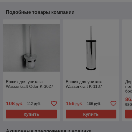
Подобные товары компании
Ершик для унитаза
Ершик для унитаза
Де
Wasserkraft Oder K-3027
Wasserkraft K-1137
пол
бро
86
108
156
112 руб.
189 руб.
руб.
руб.
92,
Купить
Купить
Акционные предложения и новинки