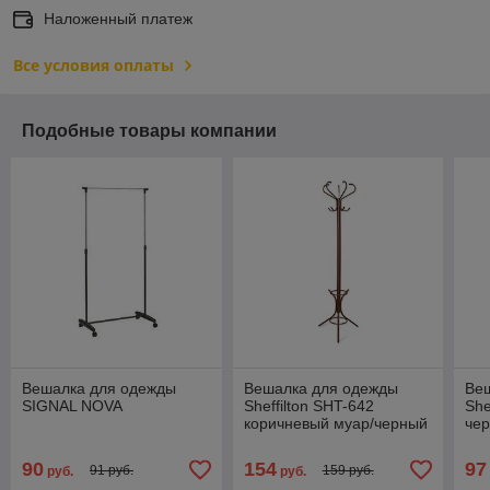
Наложенный платеж
Все условия оплаты
Подобные товары компании
Вешалка для одежды
Вешалка для одежды
Ве
SIGNAL NOVA
Sheffilton SHT-642
She
коричневый муар/черный
чер
хро
90
154
97
91 руб.
159 руб.
руб.
руб.