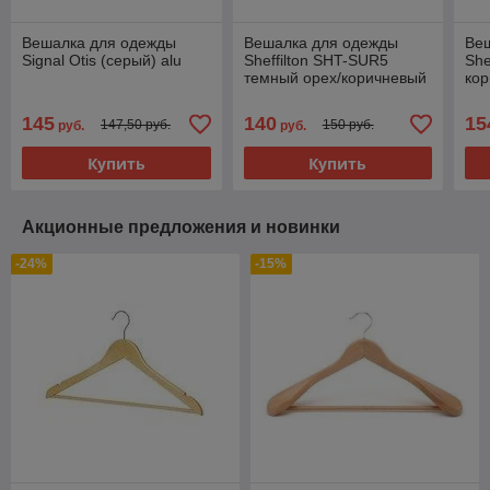
Вешалка для одежды
Вешалка для одежды
Ве
Signal Otis (серый) alu
Sheffilton SHT-SUR5
She
темный орех/коричневый
ко
145
140
15
147,50 руб.
150 руб.
руб.
руб.
Купить
Купить
Акционные предложения и новинки
-24%
-15%