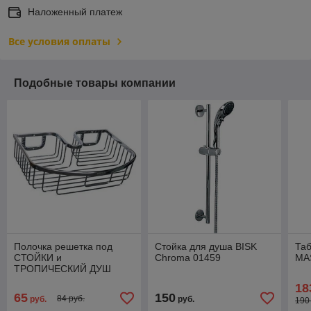
Наложенный платеж
Все условия оплаты
Подобные товары компании
Полочка решетка под
Стойка для душа BISK
Та
СТОЙКИ и
Chroma 01459
MA
ТРОПИЧЕСКИЙ ДУШ
MAGNUS 85354
18
65
150
84 руб.
руб.
руб.
190