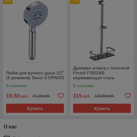
-8%
-7%
Душевая штанга с полочкой
Лейка для ручного душа 1/2"
Fmark FS91066
(5 режимов) Savol S-OPA003
нержавеющая сталь
матовая
В наличии
В наличии
19,50
115
21,20 руб.
123,60 руб.
руб.
руб.
Купить
Купить
О нас