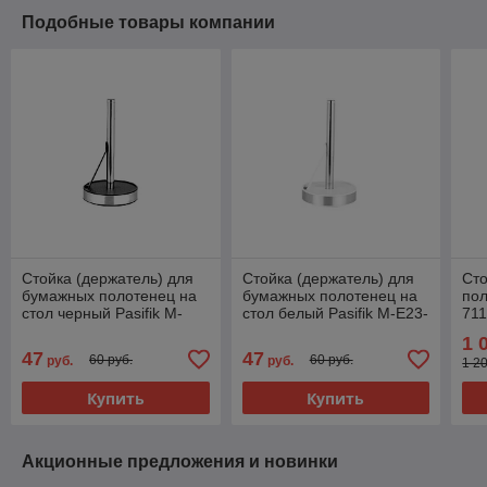
Подобные товары компании
Стойка (держатель) для
Стойка (держатель) для
Сто
бумажных полотенец на
бумажных полотенец на
пол
стол черный Pasifik M-
стол белый Pasifik M-E23-
71
E23-06
01
1 
47
47
60 руб.
60 руб.
руб.
руб.
1 2
Купить
Купить
Акционные предложения и новинки