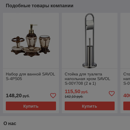
Подобные товары компании
Набор для ванной SAVOL
Стойка для туалета
Сто
S-4PS05
напольная хром SAVOL
на
S-00Y708 (2 в 1)
S-
115,50
руб.
148,20
40
руб.
142,10 руб.
Купить
Купить
О нас