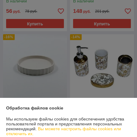
В наличии
В наличии
56
148
78 руб.
201 руб.
руб.
руб.
Купить
Купить
-16%
-14%
Коллекция керамическая
Обработка файлов cookie
Мыльница керамическая
расписная с золотом
белая глазурь
САНАКС (20803)
Мы используем файлы cookies для обеспечения удобства
В наличии
В наличии
пользователей портала и предоставления персональных
рекомендаций.
Вы можете настроить файлы cookies или
10
95
11,90 руб.
110 руб.
руб.
руб.
отключить их.