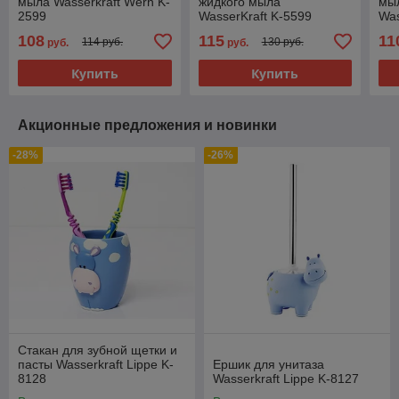
мыла Wasserkraft Wern K-
жидкого мыла
мыл
2599
WasserKraft K-5599
Was
108
115
11
114 руб.
130 руб.
руб.
руб.
Купить
Купить
Акционные предложения и новинки
-28%
-26%
Стакан для зубной щетки и
пасты Wasserkraft Lippe K-
Ершик для унитаза
8128
Wasserkraft Lippe K-8127