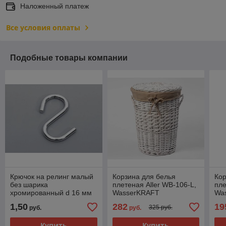
Наложенный платеж
Все условия оплаты
Подобные товары компании
Крючок на релинг малый
Корзина для белья
Кор
без шарика
плетеная Aller WB-106-L,
пле
хромированный d 16 мм
WasserKRAFT
Wa
1,50
282
19
325 руб.
руб.
руб.
Купить
Купить