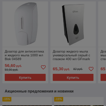
Дозатор для антисептика
Дозатор жидкого мыла
Доз
и жидкого мыла 1000 мл
универсальный серый с
мыл
Bisk 04589
глазком 400 мл GFmark
сте
642
лок
56,60
руб.
65,30
65
82 руб.
руб.
59,90 руб.
Купить
Купить
Акционные предложения и новинки
-15%
-15%