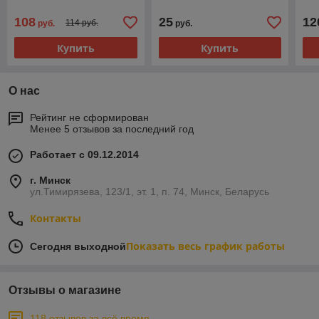
108
25
12
114 руб.
руб.
руб.
Купить
Купить
О нас
Рейтинг не сформирован
Менее 5 отзывов за последний год
Работает с 09.12.2014
г. Минск
ул.Тимирязева, 123/1, эт. 1, п. 74, Минск, Беларусь
Контакты
Показать весь график работы
Сегодня выходной
Отзывы о магазине
118 отзывов за всё время