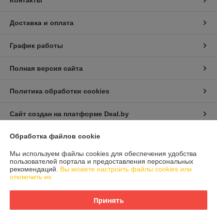
Контакты
Доставка и оплата
График работы
Полная версия сайта
Политика обработки cookies
Сайт создан на платформе Deal.by
Обработка файлов cookie
Информация для покупателя
Мы используем файлы cookies для обеспечения удобства
Юридическое лицо:
Общество с ограниченной ответственностью
пользователей портала и предоставления персональных
«АкваОптима»
рекомендаций.
Вы можете настроить файлы cookies или
220040, г. Минск, пер. Можайского 3-й, д. 11, пом. 100
отключить их.
Регистрационный номер ЕГР: 193928608
Принять
УНП: 193928608