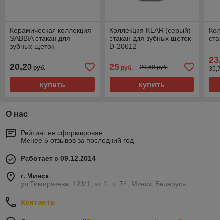
Керамическая коллекция
Коллекция KLAR (серый)
Ко
SABBIA стакан для
стакан для зубных щеток
ста
зубных щеток
D-20612
23
20,20
25
29,60 руб.
руб.
руб.
35,
Купить
Купить
О нас
Рейтинг не сформирован
Менее 5 отзывов за последний год
Работает с 09.12.2014
г. Минск
ул.Тимирязева, 123/1, эт. 1, п. 74, Минск, Беларусь
Контакты