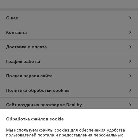
О нас
Контакты
Доставка и оплата
График работы
Полная версия сайта
Политика обработки cookies
Сайт создан на платформе Deal.by
Обработка файлов cookie
Информация для покупателя
Мы используем файлы cookies для обеспечения удобства
Юридическое лицо:
Общество с ограниченной ответственностью
пользователей портала и предоставления персональных