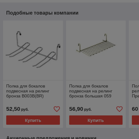
Подобные товары компании
Полка для бокалов
Полка для бокалов
Пол
подвесная на релинг
подвесная на релинг
рел
бронза В003B(BR)
бронза большая 059
Пр
Калибра
1P
52,50
56,90
60
руб.
руб.
Купить
Купить
Акционные предложения и новинки