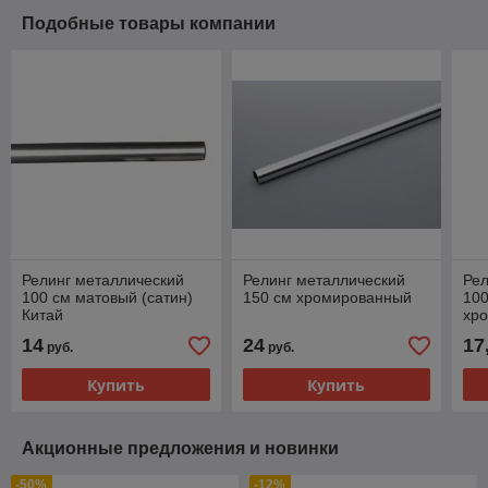
Подобные товары компании
Релинг металлический
Релинг металлический
Рел
100 см матовый (сатин)
150 см хромированный
100
Китай
хр
14
24
17
руб.
руб.
Купить
Купить
Акционные предложения и новинки
-50%
-12%