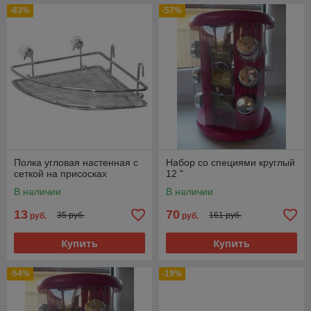
-63%
-57%
Полка угловая настенная с
Набор со специями круглый
сеткой на присосках
12 "
В наличии
В наличии
13
70
35 руб.
161 руб.
руб.
руб.
Купить
Купить
-54%
-19%