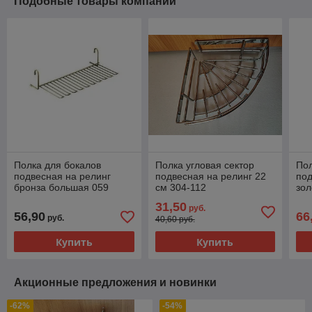
Подобные товары компании
Полка для бокалов
Полка угловая сектор
Пол
подвесная на релинг
подвесная на релинг 22
под
бронза большая 059
см 304-112
зол
Калибра
31,50
руб.
56,90
66
руб.
40,60 руб.
Купить
Купить
Акционные предложения и новинки
-62%
-54%