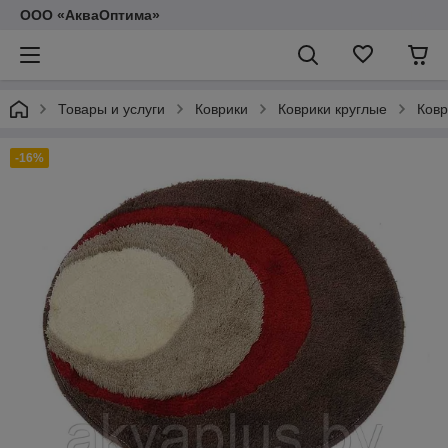
ООО «АкваОптима»
Товары и услуги
Коврики
Коврики круглые
Ковр
-16%