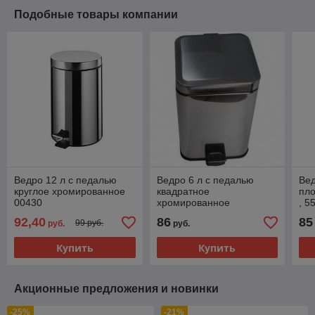
Подобные товары компании
Ведро 12 л с педалью
Ведро 6 л с педалью
Вед
круглое хромированное
квадратное
пло
00430
хромированное
, 
ста
92,40
86
85
99 руб.
руб.
руб.
Купить
Купить
Акционные предложения и новинки
-25%
-21%