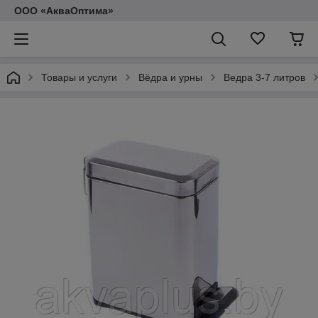
ООО «АкваОптима»
Товары и услуги
Вёдра и урны
Ведра 3-7 литров