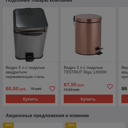
Подобные товары компании
Ведро 5 л с педалью
Ведро 3 л с педалью
Вед
квадратное
TESTRUT Riga 126900
ква
нержавеющая сталь
хр
последнее уценка
67,50
руб.
60,50
86
76 руб.
руб.
74,50 руб.
Купить
Купить
Акционные предложения и новинки
-38%
-38%