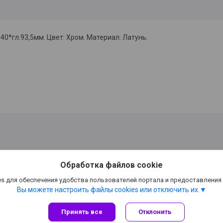
0*гл.93,5мм. Цвет: Хром. Материал: Латунь.
Обработка файлов cookie
s для обеспечения удобства пользователей портала и предоставления
Вы можете настроить файлы cookies или отключить их.
Принять все
Отклонить
Сайт создан на платформе Deal.by
Политика обработки файлов cookies