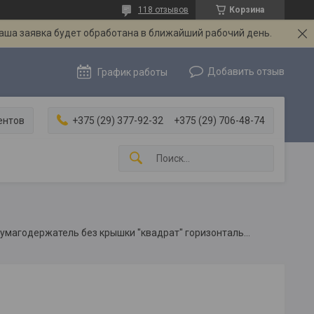
118 отзывов
Корзина
Ваша заявка будет обработана в ближайший рабочий день.
Добавить отзыв
График работы
ентов
+375 (29) 377-92-32
+375 (29) 706-48-74
Langberger vico бумагодержатель без крышки "квадрат" горизонтальный 11343a