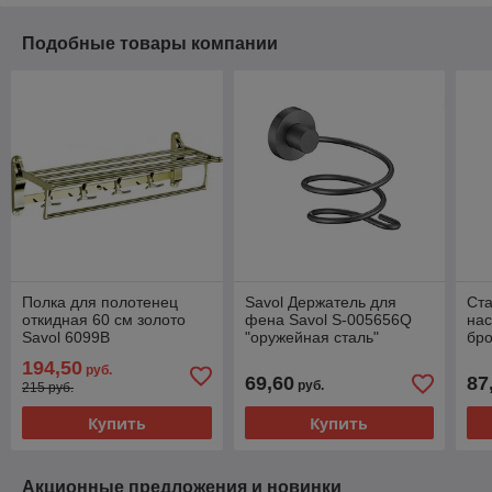
Подобные товары компании
Полка для полотенец
Savol Держатель для
Ста
откидная 60 см золото
фена Savol S-005656Q
на
Savol 6099B
"оружейная сталь"
бро
194,50
руб.
69,60
87
руб.
215 руб.
Купить
Купить
Акционные предложения и новинки