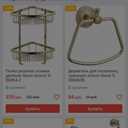
-13%
-12%
Полка решетка угловая
Держатель для полотенец
двойная Savol золото S-
трапеция золото Savol S-
B5854-2
005860B
В наличии
В наличии
220
84
252 руб.
95 руб.
руб.
руб.
Купить
Купить
-10%
-8%