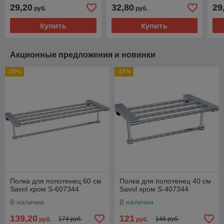
29,20
32,80
29
руб.
руб.
Купить
Купить
Акционные предложения и новинки
-20%
-17%
Полка для полотенец 60 см
Полка для полотенец 40 см
Savol хром S-607344
Savol хром S-407344
В наличии
В наличии
139,20
121
174 руб.
146 руб.
руб.
руб.