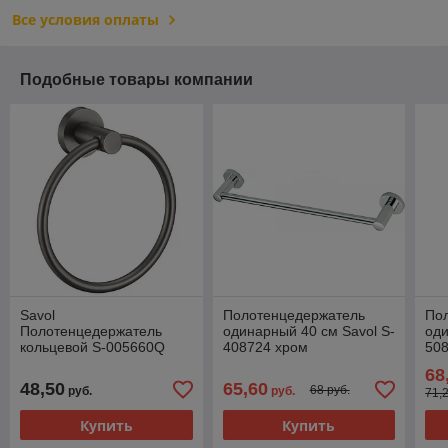
Все условия оплаты
Подобные товары компании
Savol
Полотенцедержатель
По
Полотенцедержатель
одинарный 40 см Savol S-
оди
кольцевой S-005660Q
408724 хром
50
"оружейная сталь"
68
48,50
65,60
68 руб.
руб.
руб.
71,
Купить
Купить