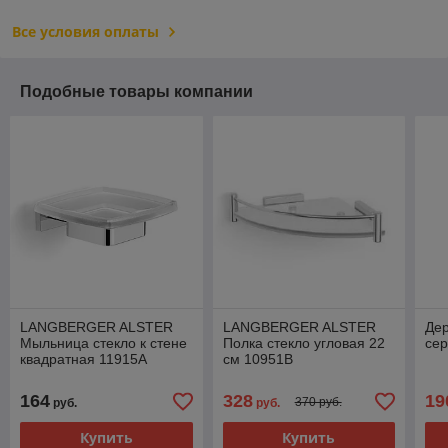
Все условия оплаты
Подобные товары компании
LANGBERGER ALSTER
LANGBERGER ALSTER
Дер
Мыльница стекло к стене
Полка стекло угловая 22
сер
квадратная 11915A
см 10951B
164
328
19
370 руб.
руб.
руб.
Купить
Купить