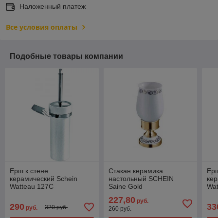
Наложенный платеж
Все условия оплаты
Подобные товары компании
Ерш к стене
Стакан керамика
Ерш
керамический Schein
настольный SCHEIN
кер
Watteau 127C
Saine Gold
Wa
227,80
руб.
290
33
320 руб.
руб.
260 руб.