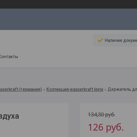
Наличие докум
Контакты
sserkraft (германия)
Коллекция wasserkraft leine
Держатель для
134,30
руб.
здуха
126
руб.