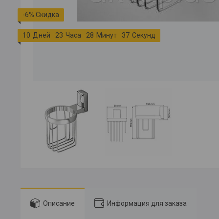
-6%
1
0
Дней
2
3
Часа
2
8
Минут
3
6
Секунд
Описание
Информация для заказа