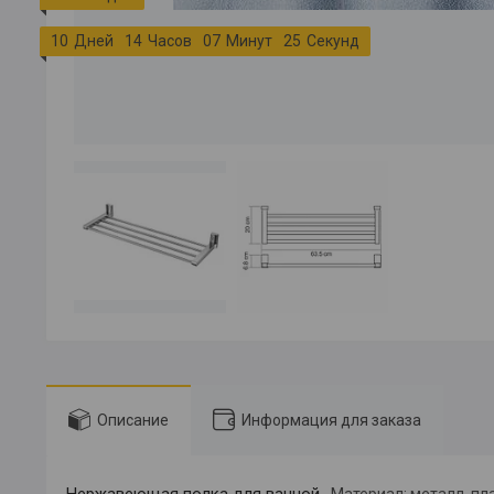
1
0
Дней
1
4
Часов
0
7
Минут
2
4
Секунды
Описание
Информация для заказа
Нержавеющая полка для ванной.
Материал: металл, пла