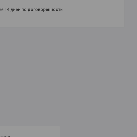
ние 14 дней
по договоренности
мания.