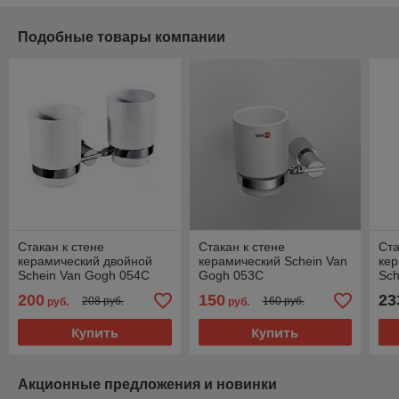
Подобные товары компании
Стакан к стене
Стакан к стене
Ста
керамический двойной
керамический Schein Van
кер
Schein Van Gogh 054C
Gogh 053C
Sch
200
150
23
208 руб.
160 руб.
руб.
руб.
Купить
Купить
Акционные предложения и новинки