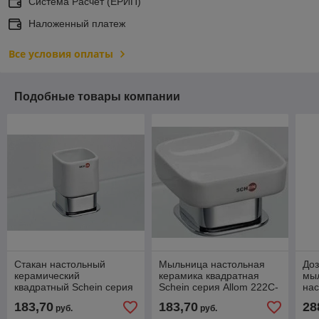
Система Расчет (ЕРИП)
Наложенный платеж
Все условия оплаты
Подобные товары компании
Стакан настольный
Мыльница настольная
Доз
керамический
керамика квадратная
мы
квадратный Schein серия
Schein серия Allom 222C-
нас
Allom 223C-ST
ST
Lan
183,70
183,70
28
руб.
руб.