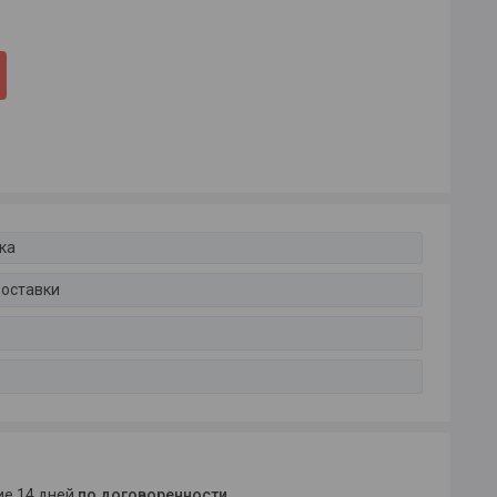
ка
доставки
ние 14 дней
по договоренности