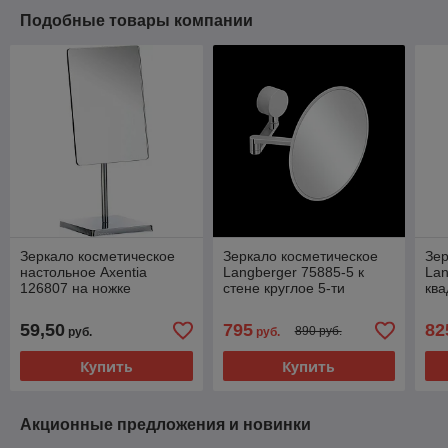
Подобные товары компании
Зеркало косметическое
Зеркало косметическое
Зер
настольное Axentia
Langberger 75885-5 к
Lan
126807 на ножке
стене круглое 5-ти
ква
прямоугольное
кратное
59,50
795
82
890 руб.
руб.
руб.
Купить
Купить
Акционные предложения и новинки