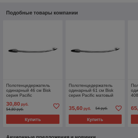
Подобные товары компании
Полотенцедержатель
Полотенцедержатель
По
одинарный 46 см Bisk
одинарный 61 см Bisk
оди
серия Pacific
серия Pacific матовый
40
30,80
руб.
35,60
65
54 руб.
руб.
54,80 руб.
Купить
Купить
Акционные предложения и новинки