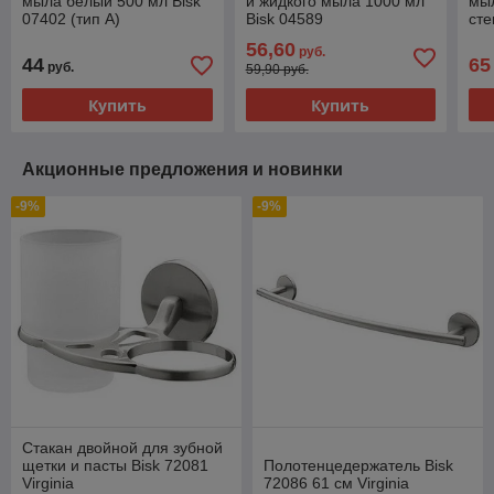
мыла белый 500 мл Bisk
и жидкого мыла 1000 мл
мыл
07402 (тип А)
Bisk 04589
сте
лок
56,60
руб.
44
65
руб.
59,90 руб.
Купить
Купить
Акционные предложения и новинки
-9%
-9%
Стакан двойной для зубной
щетки и пасты Bisk 72081
Полотенцедержатель Bisk
Virginia
72086 61 см Virginia