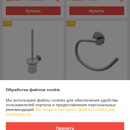
Купить
Купить
-7%
-7%
Ерш для туалета настенный
Держатель для полотенца
Обработка файлов cookie
Bisk Virginia 72088
Bisk 72084 полуовал Virginia
В наличии
В наличии
Мы используем файлы cookies для обеспечения удобства
пользователей портала и предоставления персональных
82,50
45,90
89 руб.
49,30 руб.
рекомендаций.
Вы можете настроить файлы cookies или
руб.
руб.
отключить их.
Купить
Купить
Принять