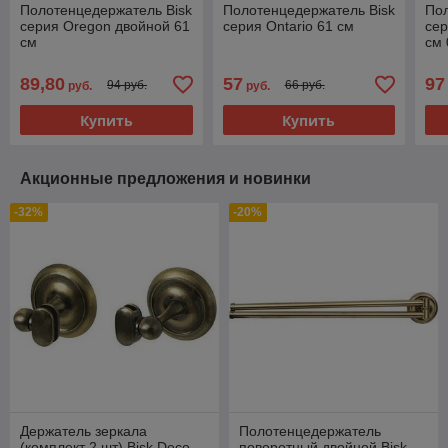
Полотенцедержатель Bisk
Полотенцедержатель Bisk
Пол
серия Oregon двойной 61
серия Ontario 61 см
сер
см
см
89,80
57
97
94 руб.
66 руб.
руб.
руб.
Купить
Купить
Акционные предложения и новинки
-32%
-20%
Держатель зеркала
Полотенцедержатель
(комплект 2 шт) Bisk Deco
поворотный двойной Bisk