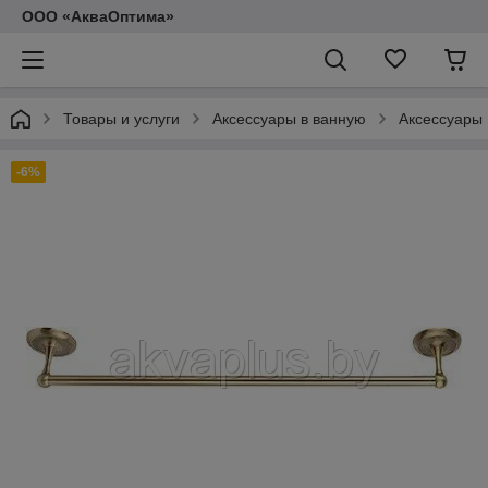
ООО «АкваОптима»
Товары и услуги
Аксессуары в ванную
Аксессуары 
-6%