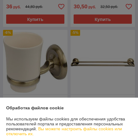
36
30,50
44,80 руб.
32,50 руб.
руб.
руб.
Купить
Купить
-6%
-5%
Стакан Bisk Deco 00407 к
Полотенцедержатель Bisk
стене керамический
Deco 00411 двойной 61 см
Обработка файлов cookie
В наличии
В наличии
Мы используем файлы cookies для обеспечения удобства
49
138
52 руб.
146 руб.
пользователей портала и предоставления персональных
руб.
руб.
рекомендаций.
Вы можете настроить файлы cookies или
отключить их.
Купить
Купить