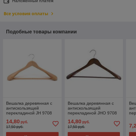
Наложенный платеж
Все условия оплаты
Подобные товары компании
Вешалка деревянная с
Вешалка деревянная с
Ве
антискользящей
антискользящей
ан
перекладиной JH 9708
перекладиной JHО 9708
пер
че
14,80
14,80
руб.
руб.
7,
17,50 руб.
17,50 руб.