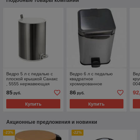
Подобные товары компании
Ведро 5 л с педалью с
Ведро 6 л с педалью
Вед
плоской крышкой Санакс
квадратное
кру
, 5555 нержавеющая
хромированное
00
сталь
85
86
92
руб.
руб.
Купить
Купить
Акционные предложения и новинки
-23%
-22%