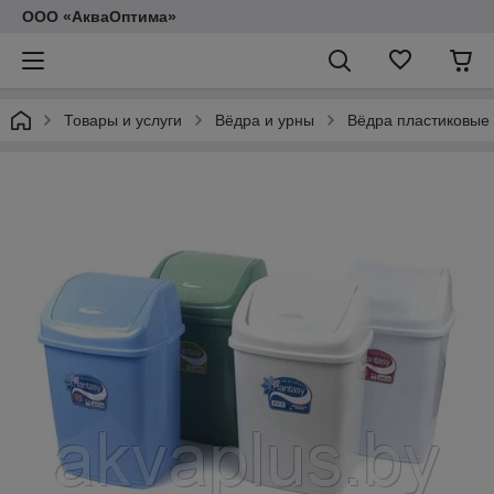
ООО «АкваОптима»
Товары и услуги
Вёдра и урны
Вёдра пластиковые