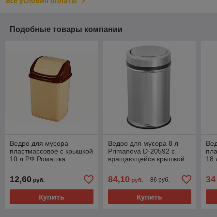
Все условия оплаты
Подобные товары компании
Ведро для мусора
Ведро для мусора 8 л
Вед
пластмассовое с крышкой
Primanova D-20592 с
пла
10 л РФ Ромашка
вращающейся крышкой
18 
бежевый
12,60
84,10
34
86 руб.
руб.
руб.
Купить
Купить