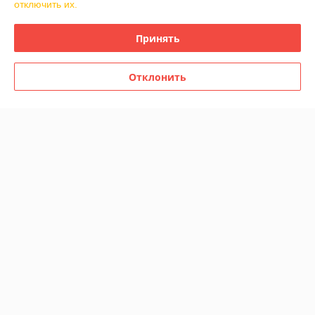
Купить
Купить
отключить их.
-20%
-20%
Принять
Отклонить
Ведро 3 л с педалью белое
Ведро 3 л с педалью
Testrut Axentia 251181
круглое матовое РП
В наличии
В наличии
42
50,10
52,50 руб.
62,30 руб.
руб.
руб.
Купить
Купить
Показать ещё