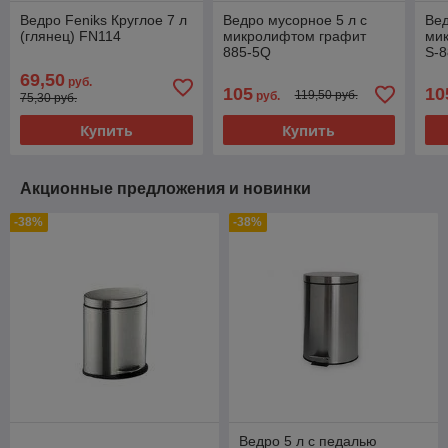
Ведро Feniks Круглое 7 л
Ведро мусорное 5 л с
Вед
(глянец) FN114
микролифтом графит
ми
885-5Q
S-8
69,50
руб.
105
10
119,50 руб.
руб.
75,30 руб.
Купить
Купить
Акционные предложения и новинки
-38%
-38%
Ведро 5 л с педалью