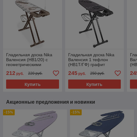
Гладильная доска Nika
Гладильная доска Nika
Гла
Валенсия (НВ1/20) с
Валенсия 1 тефлон
Ва
геометрическими
(НВ1Т/ГФ) графит
(Н
листьями
цве
212
245
24
220 руб.
250 руб.
руб.
руб.
Купить
Купить
Акционные предложения и новинки
-15%
-15%