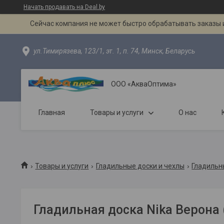
Начать продавать на Deal.by
Сейчас компания не может быстро обрабатывать заказы и
ул.Тимирязева, 123/1, эт. 1, п. 74, Минск, Беларусь
ООО «АкваОптима»
Главная
Товары и услуги
О нас
Товары и услуги
Гладильные доски и чехлы
Гладильн
Гладильная доска Nika Верона