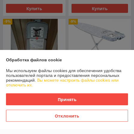
Купить
Купить
-9%
-9%
Обработка файлов cookie
Мы используем файлы cookies для обеспечения удобства
пользователей портала и предоставления персональных
рекомендаций.
Вы можете настроить файлы cookies или
отключить их.
Гладильная доска Nika
Гладильная доска Nika
Верона light серия города
Верона light (ВЛ/4 линии на
Лондон
сером)
Принять
В наличии
В наличии
145
145
160 руб.
160 руб.
руб.
руб.
Отклонить
Купить
Купить