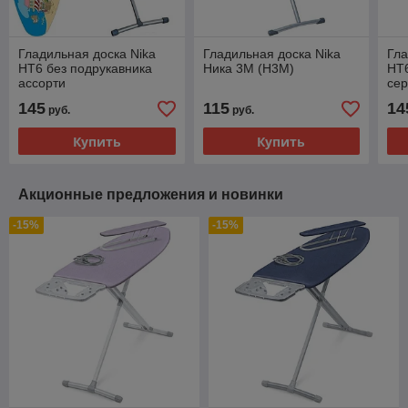
Гладильная доска Nika
Гладильная доска Nika
Гла
HT6 без подрукавника
Ника 3М (Н3М)
НТ6
ассорти
сер
145
115
14
руб.
руб.
Купить
Купить
Акционные предложения и новинки
-15%
-15%