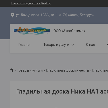
Начать продавать на Deal.by
ул.Тимирязева, 123/1, эт. 1, п. 74, Минск, Беларусь
ООО «АкваОптима»
Главная
Товары и услуги
О нас
Товары и услуги
Гладильные доски и чехлы
Гладильн
Гладильная доска Ника НА1 ас