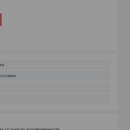
ка
доставки
ние 14 дней
по договоренности