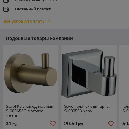
Наложенный платеж
Все условия оплаты
Подобные товары компании
Savol Крючок одинарный
Savol Крючок одинарный
Крю
S-005653C матовое
S-009553 хром
S-
золото
31
29,50
50
руб.
руб.