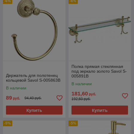
-6%
-6%
Полка прямая стеклянная
под зеркало золото Savol S-
Держатель для полотенец
005891B
кольцевой Savol S-005863B
В наличии
В наличии
181,60
руб.
89
94,40 руб.
руб.
192,60 руб.
Купить
Купить
-5%
-5%