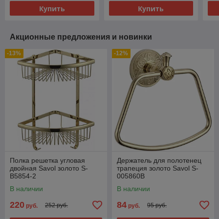
Купить
Купить
Акционные предложения и новинки
-13%
-12%
Полка решетка угловая
Держатель для полотенец
двойная Savol золото S-
трапеция золото Savol S-
B5854-2
005860B
В наличии
В наличии
220
84
252 руб.
95 руб.
руб.
руб.