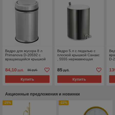
Ведро для мусора 8 л
Ведро 5 л с педалью с
Вед
Primanova D-20592 с
плоской крышкой Санакс
вр
вращающейся крышкой
, 5555 нержавеющая
D-
сталь
ста
84,10
85
13
86 руб.
руб.
руб.
Купить
Купить
Акционные предложения и новинки
-25%
-22%