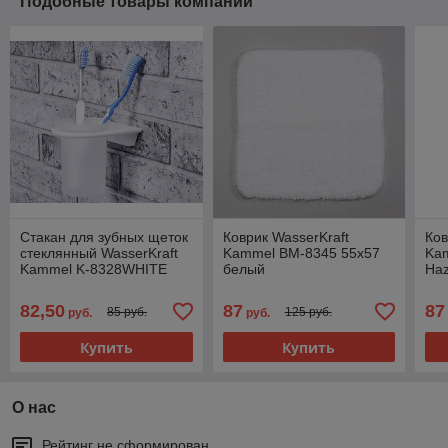
Подобные товары компании
Стакан для зубных щеток
Коврик WasserKraft
Ков
стеклянный WasserKraft
Kammel BM-8345 55х57
Ka
Kammel K-8328WHITE
белый
Haz
82,50
87
87
85 руб.
125 руб.
руб.
руб.
Купить
Купить
О нас
Рейтинг не сформирован